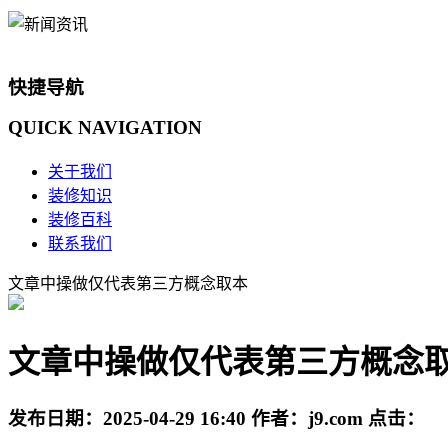
快捷导航
QUICK
NAVIGATION
关于我们
装修知识
装修百科
联系我们
文章中操做仅代表第三方概念取本
文章中操做仅代表第三方概念
发布日期：
2025-04-29 16:40
作者：
j9.com
点击：