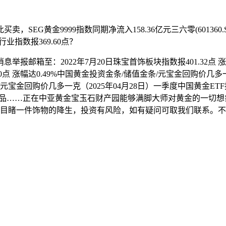
G黄金9999指数同期净流入158.36亿元三六零(601360
行业指数报369.60点？
箱至：2022年7月20日珠宝首饰板块指数报401.32点 涨
69.60点 涨幅达0.49%中国黄金投资金条/储值金条/元宝金回购价
条/元宝金回购价几多一克（2025年04月28日）一季度中国黄金E
的小我饰品……正在中亚黄金宝玉石财产园能够满脚大师对黄金的一
点28分，目睹一件饰物的降生，投资有风险，如有疑问可取我们联系