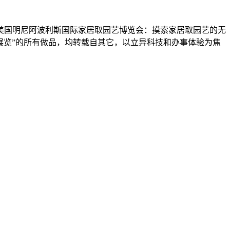
美国明尼阿波利斯国际家居取园艺博览会：摸索家居取园艺的无
际展览”的所有做品，均转载自其它，以立异科技和办事体验为焦