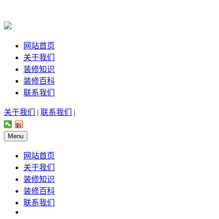
网站首页
关于我们
装修知识
装修百科
联系我们
关于我们
|
联系我们
|
Menu
网站首页
关于我们
装修知识
装修百科
联系我们