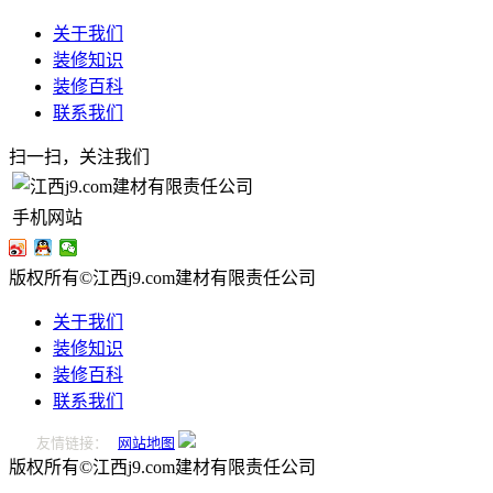
关于我们
装修知识
装修百科
联系我们
扫一扫，关注我们
手机网站
版权所有©江西j9.com建材有限责任公司
关于我们
装修知识
装修百科
联系我们
友情链接：
网站地图
版权所有©江西j9.com建材有限责任公司