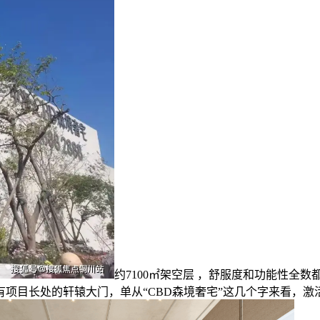
约7100㎡架空层 ，舒服度和功能性全
项目长处的轩辕大门，单从“CBD森境奢宅”这几个字来看，激活