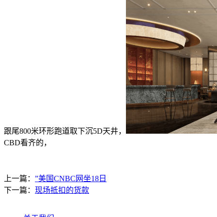
跟尾800米环形跑道取下沉5D天井，
CBD看齐的，
上一篇：
”美国CNBC网坐18日
下一篇：
现场抵扣的货款