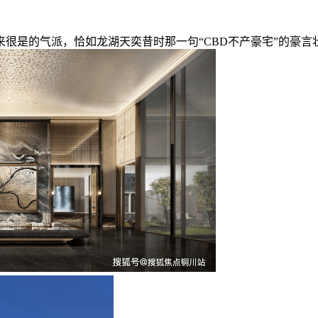
是的气派，恰如龙湖天奕昔时那一句“CBD不产豪宅”的豪言壮