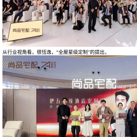
从行业视角看，很恬逸，“全屋星级定制”的提出，