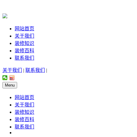
网站首页
关于我们
装修知识
装修百科
联系我们
关于我们
|
联系我们
|
Menu
网站首页
关于我们
装修知识
装修百科
联系我们