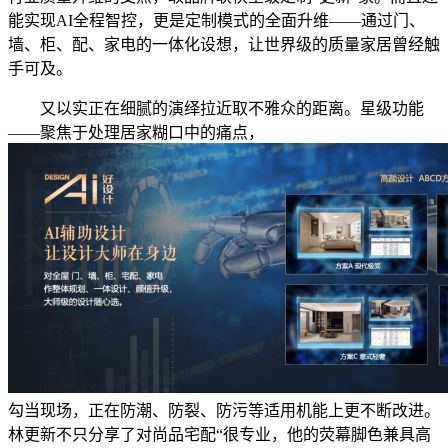
能实现AI全程智控，更是定制模式的全面升维——通过门、
墙、柜、配、家电的一体化设想，让世界级的质量家居曾经触
手可及。
又以实正在细腻的演绎拉近取不雅众的距离。星级功能
——聚焦于处理居家糊口中的痛点，
勾当现场，正在防潮、防裂、防污等适用机能上更不断改进。
林更新不只分享了对尚品宅配“很专业，他的荧幕脚色兼具高