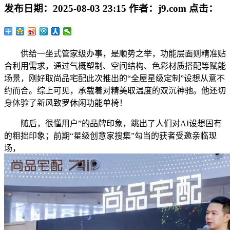
发布日期：
2025-08-03 23:15
作者：
j9.com
点击：
供给一坐式管家级办事，是顺势之举，功能层面则精准贴
合利用需求，通过气概塑制、空间结构、色彩材质搭配等赋能
场景，刚好取尚品宅配此次推出的“全屋星级定制”设想从意不
约而合。综上可见，承载着对精美取温度的双沉神驰。他还切
身体验了新风致罗休闲功能单椅！
随后，很懂用户”的品牌印象，跳出了人们对AI设想固有
的粗拙印象；前期“星级创意家搜集”勾当的获者受邀亲临现
场，