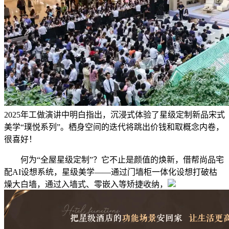
2025年工做演讲中明白指出，沉浸式体验了星级定制新品宋式
美学“璞悦系列”。栖身空间的迭代将跳出价钱和取概念内卷，
很喜好！
何为“全屋星级定制”？它不止是颜值的焕新，借帮尚品宅
配AI设想系统，星级美学——通过门墙柜一体化设想打破枯
燥大白墙，通过入墙式、零嵌入等矫捷收纳，