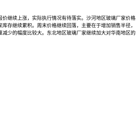
价继续上涨，实际执行情况有待落实。沙河地区玻璃厂家价格
家库存继续累积。周末价格继续回落，主要在于增加销售半径，
量减少的幅度比较大。东北地区玻璃厂家继续加大对华南地区的