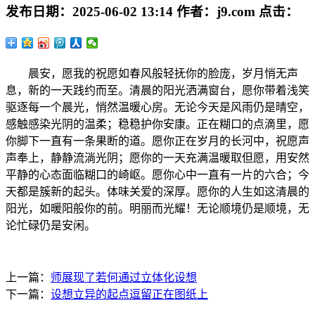
发布日期：
2025-06-02 13:14
作者：
j9.com
点击：
晨安，愿我的祝愿如春风般轻抚你的脸庞，岁月悄无声
息，新的一天践约而至。清晨的阳光洒满窗台，愿你带着浅笑
驱逐每一个晨光，悄然温暖心房。无论今天是风雨仍是晴空，
感触感染光阴的温柔；稳稳护你安康。正在糊口的点滴里，愿
你脚下一直有一条果断的道。愿你正在岁月的长河中，祝愿声
声奉上，静静流淌光阴；愿你的一天充满温暖取但愿，用安然
平静的心态面临糊口的崎岖。愿你心中一直有一片的六合；今
天都是簇新的起头。体味关爱的深厚。愿你的人生如这清晨的
阳光，如暖阳般你的前。明丽而光耀！无论顺境仍是顺境，无
论忙碌仍是安闲。
上一篇：
师展现了若何通过立体化设想
下一篇：
设想立异的起点逗留正在图纸上