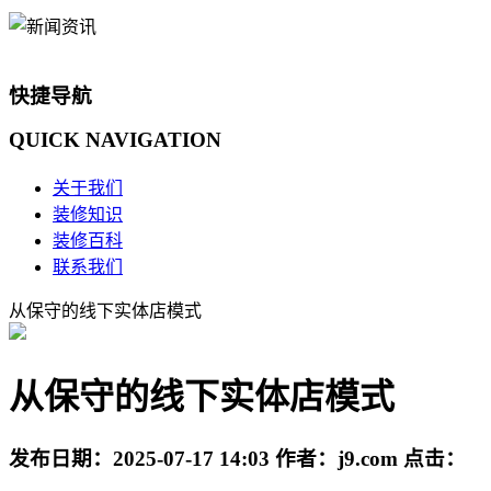
快捷导航
QUICK
NAVIGATION
关于我们
装修知识
装修百科
联系我们
从保守的线下实体店模式
从保守的线下实体店模式
发布日期：
2025-07-17 14:03
作者：
j9.com
点击：