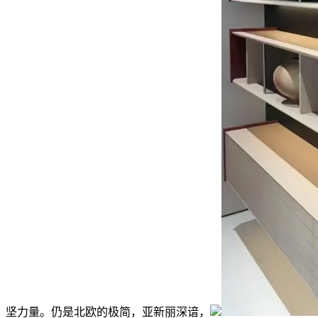
坚力量。仍是北欧的极简，亚新丽深谙，