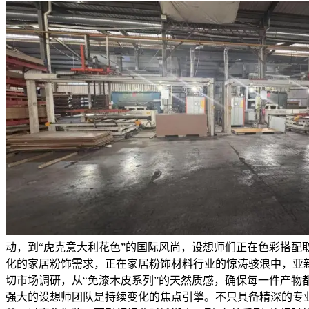
动，到“虎克意大利花色”的国际风尚，设想师们正在色彩搭
化的家居粉饰需求，正在家居粉饰材料行业的惊涛骇浪中，亚新
切市场调研，从“免漆木皮系列”的天然质感，确保每一件产
强大的设想师团队是持续变化的焦点引擎。不只具备精深的专业